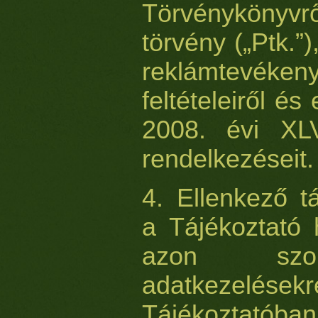
Törvénykönyvrő
törvény („Ptk.”
reklámtevé
feltételeiről és
2008. évi XLVI
rendelkezéseit.
4. Ellenkező t
a Tájékoztató 
azon szol
adatkezelése
Tájékoztatóba