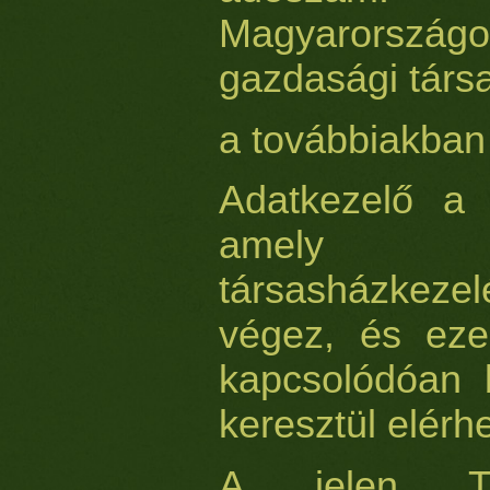
Magyarorsz
gazdasági társ
a továbbiakban
Adatkezelő a 
amely e
társasházkez
végez, és eze
kapcsolódóan b
keresztül elérh
A jelen Táj