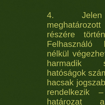
4. Jelen 
meghatározo
részére törté
Felhasználó 
nélkül végezhe
harmadik 
hatóságok szám
hacsak jogszab
rendelkezik –
határozat 