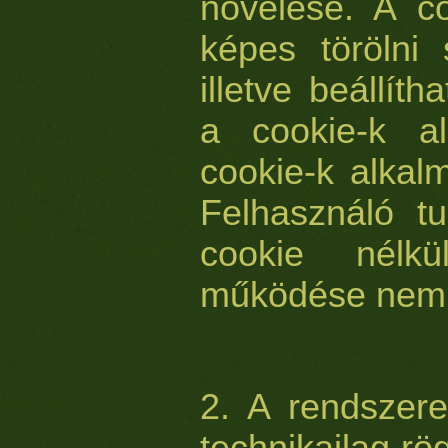
növelése. A co
képes törölni 
illetve beállít
a cookie-k al
cookie-k alkal
Felhasználó t
cookie nélk
működése nem t
2. A rendszer
technikailag rö