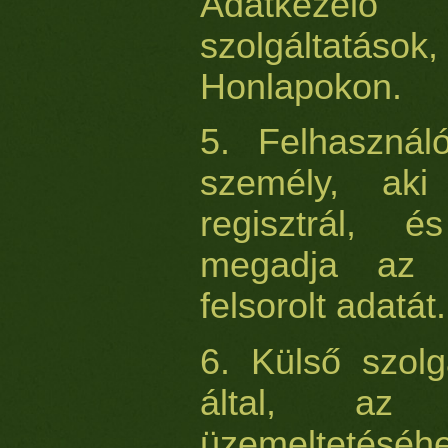
Adatkezelő 
szolgáltatások
Honlapokon.
5. Felhasznál
személy, aki
regisztrál, 
megadja az a
felsorolt adatát.
6. Külső szolg
által, az
üzemeltetéséh