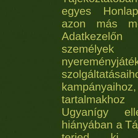
egyes Honlap
azon más mó
Adatkezelőn
személyek
nyereményjáték
szolgálta
kampányaihoz, 
tartalmakh
Ugyanígy ell
hiányában a Tá
terjed ki o