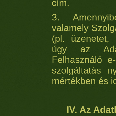
cím.
3. Amennyib
valamely Szolgá
(pl. üzenetet, 
úgy az Adat
Felhasználó e-
szolgáltatás n
mértékben és i
IV. Az Adat