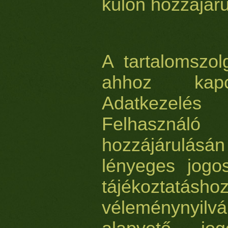
külön hozzájárul
A tartalomszolg
ahhoz kapc
Adatkezelés
Felhaszn
hozzájárulásán
lényeges jogo
tájékozt
véleménynyi