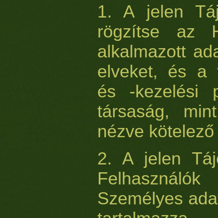
1. A jelen Táj
rögzítse az H
alkalmazott ad
elveket, és a 
és -kezelési p
társaság, min
nézve kötelező 
2. A jelen Tá
Felhasználó
Személyes adat