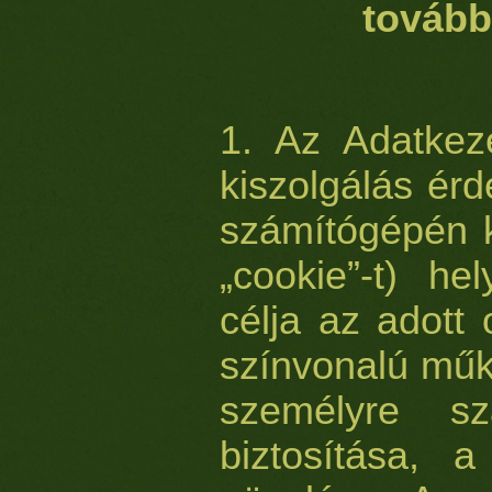
tovább
1. Az Adatkeze
kiszolgálás ér
számítógépén k
„cookie”-t) he
célja az adott
színvonalú műk
személyre sza
biztosítása, a