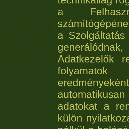
a Felhaszn
számítógépének
a Szolgáltatás
generálódna
Adatkezelők r
folyamato
eredménye
automatikusa
adatokat a re
külön nyilatko