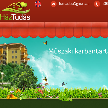
haztudas@gmail.com
+36
Műszaki karbantar