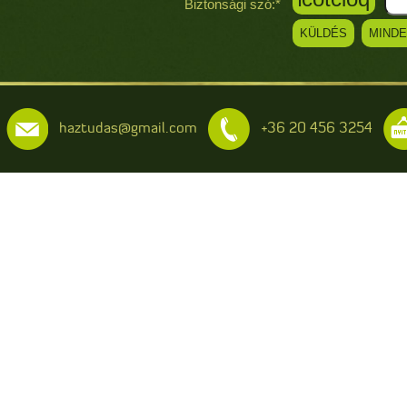
i
Biztonsági szó:*
haztudas@gmail.com
+36 20 456 3254