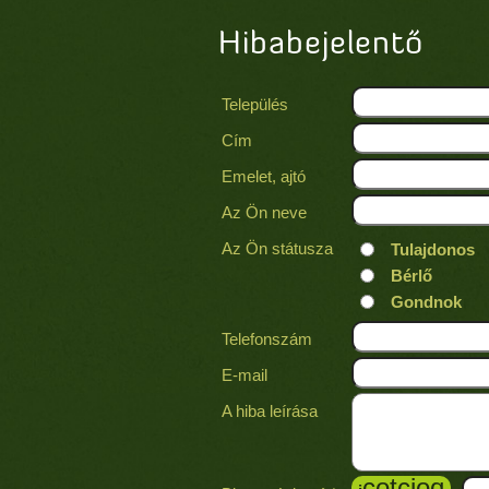
Hibabejelentő
Település
Cím
Emelet, ajtó
Az Ön neve
Az Ön státusza
Tulajdonos
Bérlő
Gondnok
Telefonszám
E-mail
A hiba leírása
c
o
t
c
i
o
q