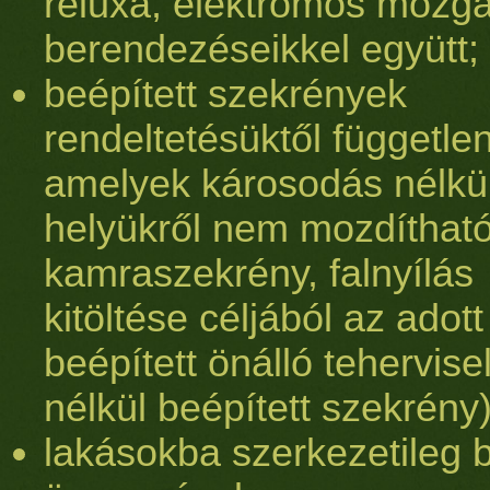
reluxa, elektromos mozga
berendezéseikkel együtt;
beépített szekrények
rendeltetésüktől független
amelyek károsodás nélkül
helyükről nem mozdíthatók 
kamraszekrény, falnyílás
kitöltése céljából az adott
beépített önálló tehervis
nélkül beépített szekrény)
lakásokba szerkezetileg b