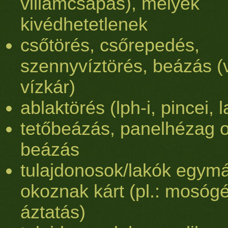
villámcsapás), melyek
kivédhetetlenek
csőtörés, csőrepedés,
szennyvíztörés, beázás (
vízkár)
ablaktörés (lph-i, pincei, 
tetőbeázás, panelhézag 
beázás
tulajdonosok/lakók egym
okoznak kárt (pl.: mosóg
áztatás)