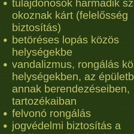
tulajdonosok harmadik s
okoznak kárt (felelősség
biztosítás)
betöréses lopás közös
helységekbe
vandalizmus, rongálás k
helységekben, az épület
annak berendezéseiben,
tartozékaiban
felvonó rongálás
jogvédelmi biztosítás a