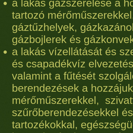
a lakás gázszerelése a h
tartozó mérőműszerekkel
gáztűzhelyek, gázkazáno
gázbojlerek és gázkonvek
a lakás vízellátását és s
és csapadékvíz elvezetés
valamint a fűtését szolgá
berendezések a hozzájuk
mérőműszerekkel, szivat
szűrőberendezésekkel és
tartozékokkal, egészségü