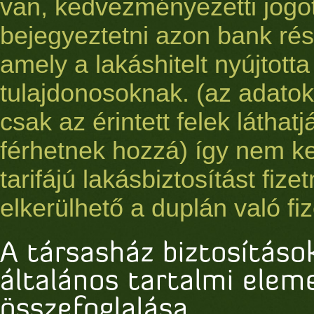
van, kedvezményezetti jogo
bejegyeztetni azon bank rés
amely a lakáshitelt nyújtotta
tulajdonosoknak. (az adatok 
csak az érintett felek láthat
férhetnek hozzá) így nem k
tarifájú lakásbiztosítást fizet
elkerülhető a duplán való fiz
A társasház biztosításo
általános tartalmi elem
összefoglalása