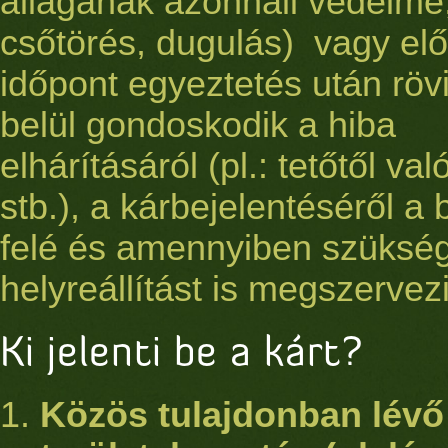
állagának azonnali védelme,
csőtörés, dugulás) vagy el
időpont egyeztetés után röv
belül gondoskodik a hiba
elhárításáról (pl.: tetőtől val
stb.), a kárbejelentéséről a 
felé és amennyiben szüksé
helyreállítást is megszervezi
Ki jelenti be a kárt?
Közös tulajdonban lévő