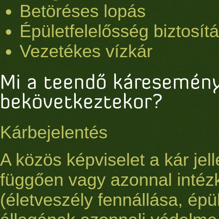
Betöréses lopás
Épületfelelősség biztosít
Vezetékes vízkár
Mi a teendő káresemén
bekövetkeztekor?
Kárbejelentés
A közös képviselet a kár jell
függően vagy azonnal intéz
(életveszély fennállása, épül