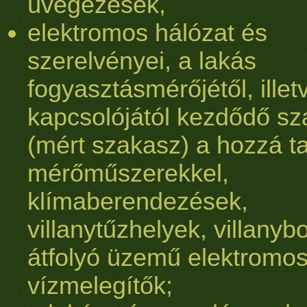
üvegezések,
elektromos hálózat és
szerelvényei, a lakás
fogyasztásmérőjétől, illet
kapcsolójától kezdődő s
(mért szakasz) a hozzá t
mérőműszerekkel,
klímaberendezések,
villanytűzhelyek, villanybo
átfolyó üzemű elektromo
vízmelegítők;