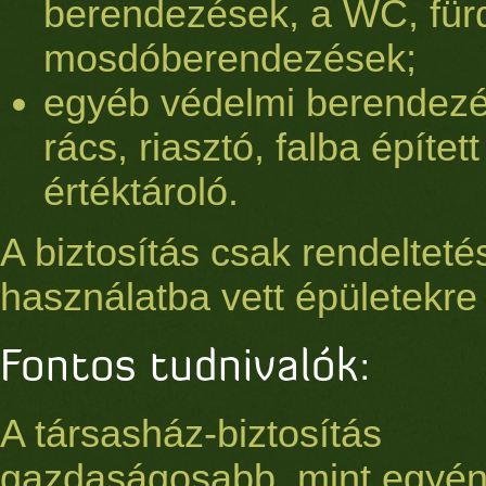
berendezések, a WC, für
mosdóberendezések;
egyéb védelmi berendezé
rács, riasztó, falba épített
értéktároló.
A biztosítás csak rendeltet
használatba vett épületekre t
Fontos tudnivalók:
A társasház-biztosítás
gazdaságosabb, mint egyén