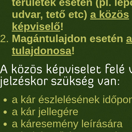
területek esetén (pl. lé
udvar, tető etc)
a közös
képviselő
!
Magántulajdon esetén
a
tulajdonosa
!
A közös képviselet felé 
jelzéskor szükség van:
a kár észlelésének időpon
a kár jellegére
a káresemény leírására