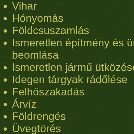
Vihar
Hónyomás
Földcsuszamlás
Ismeretlen építmény és ü
beomlása
Ismeretlen jármű ütközés
Idegen tárgyak rádőlése
Felhőszakadás
Árvíz
Földrengés
Üvegtörés