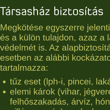
Társasház biztosítás
Megkötése egyszerre jelent
és a külön tulajdon, azaz a 
védelmét is. Az alapbiztosít
esetben az alábbi kockázat
tartalmazza:
tűz eset (lph-i, pincei, lak
elemi károk (vihar, jégver
felhőszakadás, árvíz, hó