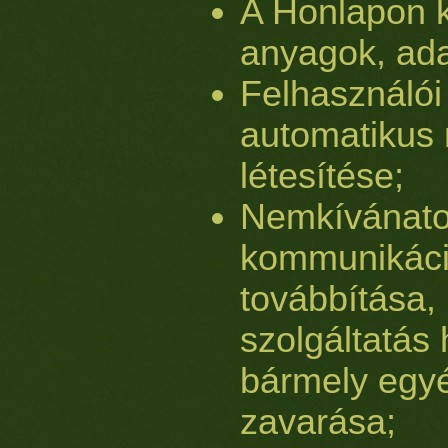
A Honlapon k
anyagok, ada
Felhasználói
automatikus 
létesítése;
Nemkívánatos
kommunikáció
továbbítása,
szolgáltatás
bármely egy
zavarása;