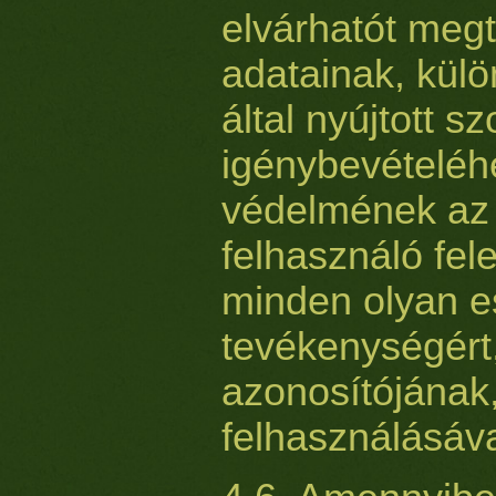
elvárhatót meg
adatainak, kül
által nyújtott s
igénybevételéh
védelmének az
felhasználó fel
minden olyan e
tevékenységért,
azonosítójának,
felhasználásáva