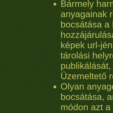
Bármely har
anyagainak 
bocsátása a
hozzájárulása
képek url-jén
tárolási helyr
publikálását
Üzemeltető r
Olyan anyag
bocsátása, a
módon azt a 