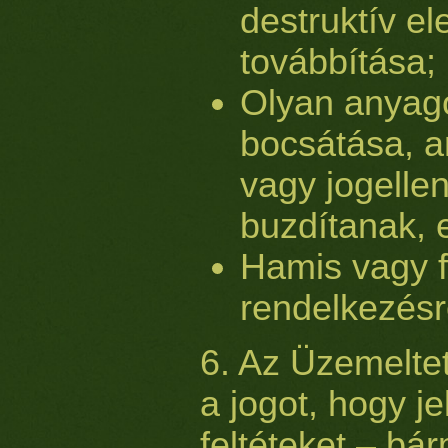
destruktív e
továbbítása;
Olyan anyag
bocsátása, a
vagy jogelle
buzdítanak, e
Hamis vagy f
rendelkezésr
6. Az Üzemelte
a jogot, hogy je
feltéteket – bár