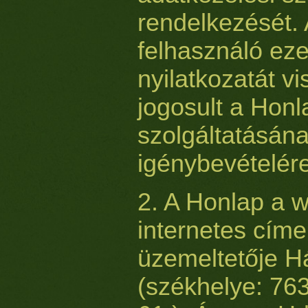
rendelkezését.
felhasználó ez
nyilatkozatát v
jogosult a Honl
szolgáltatásána
igénybevételér
2. A Honlap a 
internetes címe
üzemeltetője H
(székhelye: 76