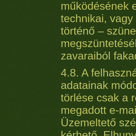
működésének es
technikai, vag
történő – szüne
megszüntetéséb
zavaraiból faka
4.8. A felhaszná
adatainak módos
törlése csak a 
megadott e-mail
Üzemeltető sz
kérhető. Elhun