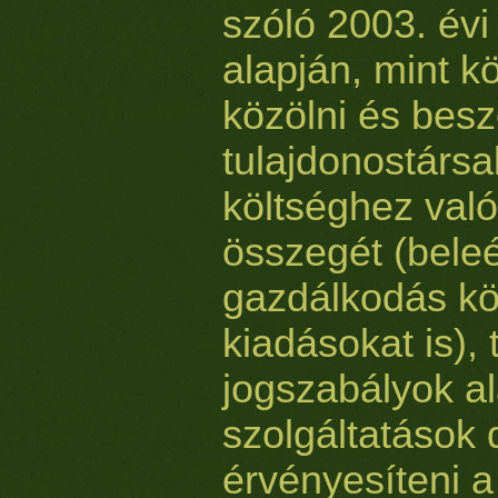
szóló 2003. évi
alapján, mint k
közölni és besz
tulajdonostársa
költséghez való
összegét (bele
gazdálkodás k
kiadásokat is),
jogszabályok a
szolgáltatások d
érvényesíteni 