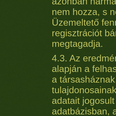
azonban harmad
nem hozza, s n
Üzemeltető fenn
regisztrációt b
megtagadja.
4.3. Az eredmén
alapján a felha
a társasháznak
tulajdonosainak
adatait jogosul
adatbázisban, 