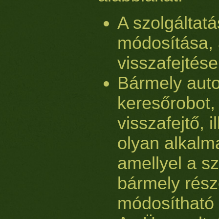
A szolgáltat
módosítása, 
visszafejtése
Bármely auto
keresőrobot,
visszafejtő, 
olyan alkalm
amellyel a s
bármely rész
módosítható 