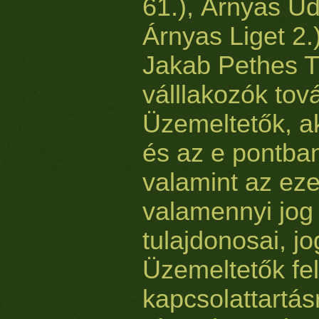
61.), Árnyas Ud
Árnyas Liget 2.
Jakab Pethes 
válllakozók tov
Üzemeltetők, ak
és az e pontba
valamint az ez
valamennyi jog
tulajdonosai, jo
Üzemeltetők fe
kapcsolattartás