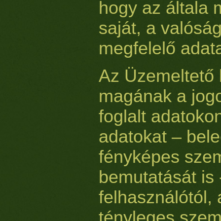
hogy az általa
saját, a valós
megfelelő adata
Az Üzemeltető k
magának a jogo
foglalt adatoko
adatokat – bele
fényképes sze
bemutatását is 
felhasználótól,
tényleges sze