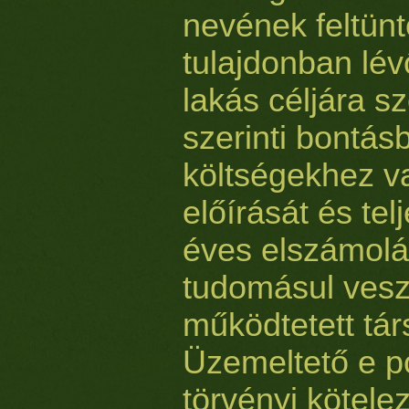
nevének feltünt
tulajdonban lé
lakás céljára s
szerinti bontás
költségekhez v
előírását és tel
éves elszámolá
tudomásul vesz
működtetett tár
Üzemeltető e p
törvényi kötele