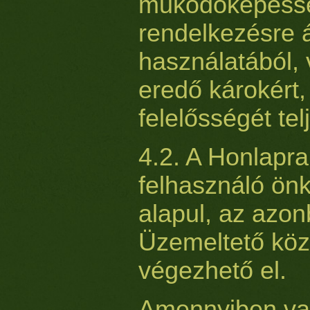
működőképessé
rendelkezésre á
használatából,
eredő károkért,
felelősségét te
4.2. A Honlapra
felhasználó ön
alapul, az azo
Üzemeltető kö
végezhető el.
Amennyiben val