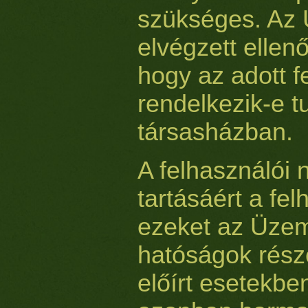
szükséges. Az 
elvégzett ellenő
hogy az adott f
rendelkezik-e t
társasházban.
A felhasználói 
tartásáért a fel
ezeket az Üzem
hatóságok rész
előírt esetekbe