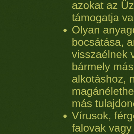
azokat az Üz
támogatja va
Olyan anyag
bocsátása, a
visszaélnek
bármely más 
alkotáshoz, 
magánélethe
más tulajdono
Vírusok, férg
falovak vagy