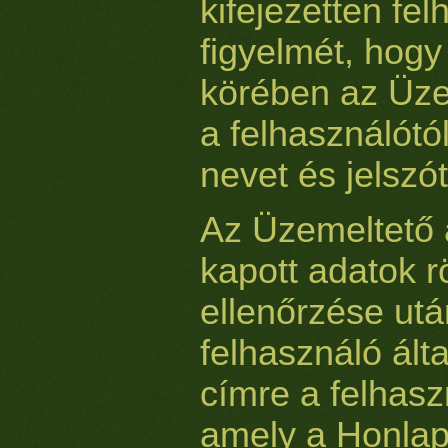
kifejezetten fel
figyelmét, hog
körében az Üze
a felhasználótó
nevet és jelszót
Az Üzemeltető a
kapott adatok r
ellenőrzése ut
felhasználó ált
címre a felhasz
amely a Honlap