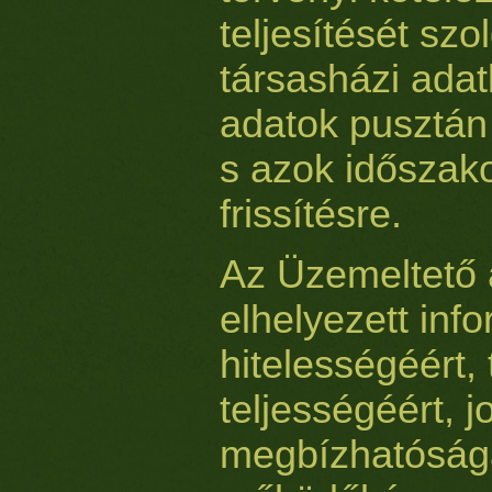
teljesítését szol
társasházi ada
adatok pusztán 
s azok időszak
frissítésre.
Az Üzemeltető
elhelyezett in
hitelességéért, 
teljességéért, 
megbízhatóságá