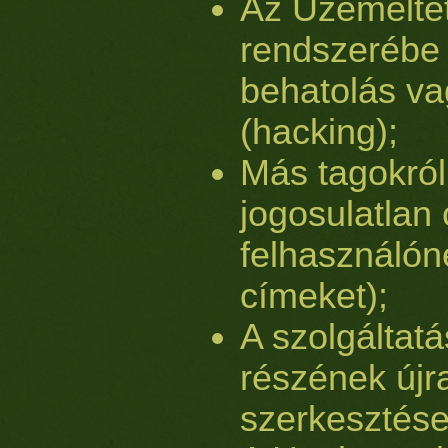
Az Üzemeltet
rendszerébe 
behatolás vag
(hacking);
Más tagokról
jogosulatlan 
felhasználón
címeket);
A szolgáltat
részének új
szerkesztése