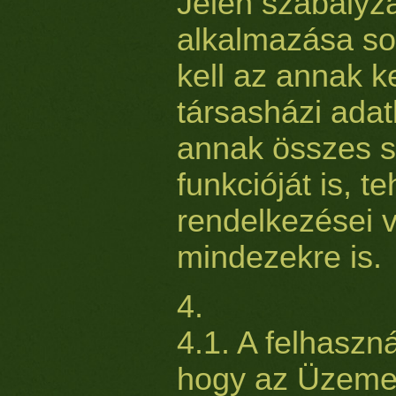
Jelen szabályz
alkalmazása so
kell az annak 
társasházi adatb
annak összes s
funkcióját is, t
rendelkezései 
mindezekre is.
4.
4.1. A felhaszn
hogy az Üzemel