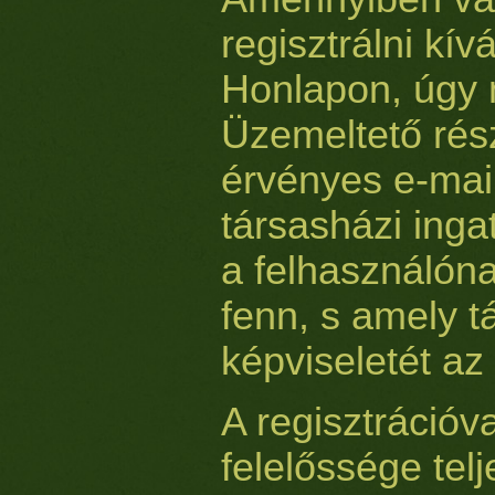
regisztrálni kí
Honlapon, úgy 
Üzemeltető rés
érvényes e-mail
társasházi inga
a felhasználóna
fenn, s amely 
képviseletét az 
A regisztrációva
felelőssége telj