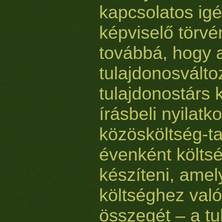
kapcsolatos igé
képviselő törvé
továbbá, hogy a
tulajdonosválto
tulajdonostárs 
írásbeli nyilatk
közösköltség-ta
évenként költsé
készíteni, amel
költséghez való
összegét – a tu