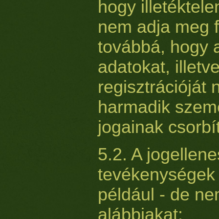
hogy illetéktel
nem adja meg fe
továbbá, hogy 
adatokat, illet
regisztrációját
harmadik szemé
jogainak csorbí
5.2. A jogellen
tevékenységek 
például - de ne
alábbiakat: