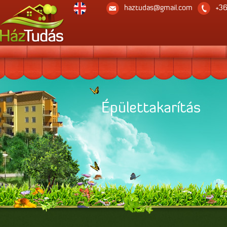
haztudas@gmail.com
+36
Társasház biztosítá