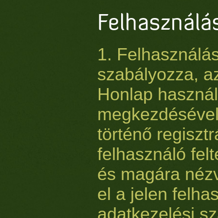
Felhasználás
1. Felhasználási
szabályozza, az
Honlap haszná
megkezdésével
történő regiszt
felhasználó felt
és magára nézv
el a jelen felha
adatkezelési s