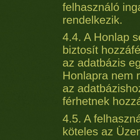
felhasználó ing
rendelkezik.
4.4. A Honlap
biztosít hozzáf
az adatbázis eg
Honlapra nem r
az adatbázisho
férhetnek hozz
4.5. A felhaszn
köteles az Üzem