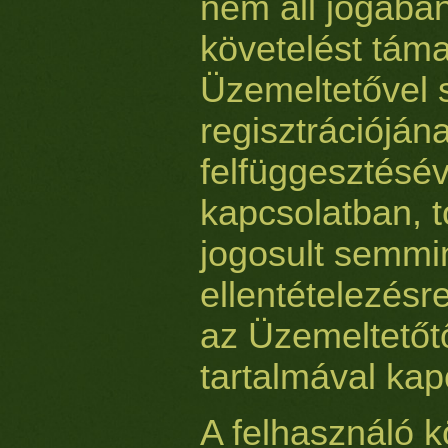
nem áll jogáb
követelést táma
Üzemeltetővel
regisztrációjá
felfüggesztésév
kapcsolatban, 
jogosult semm
ellentételezésre
az Üzemeltetőt
tartalmával kap
A felhasználó k