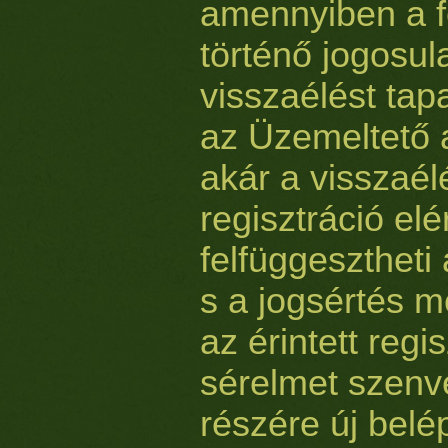
amennyiben a f
történő jogosul
visszaélést tap
az Üzemeltető a
akár a visszaélé
regisztráció el
felfüggesztheti 
s a jogsértés m
az érintett regis
sérelmet szenv
részére új belé