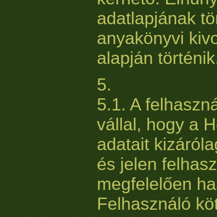
adatlapjának tö
anyakönyvi kiv
alapján történik
5.
5.1. A felhaszn
vállal, hogy a 
adatait kizáról
és jelen felhasz
megfelelően has
Felhasználó köt