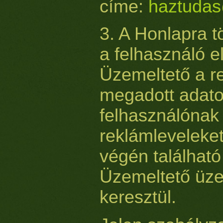
címe:
haztuda
3. A Honlapra t
a felhasználó e
Üzemeltető a re
megadott adato
felhasználónak 
reklámleveleket
végén található
Üzemeltető üze
keresztül.