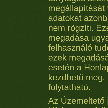
megállapítását 
adatokat azonb
nem rögzíti. Ez
megadása ugya
felhasználó tu
ezek megadás
esetén a Honla
kezdhető meg, 
folytatható.
Az Üzemeltető