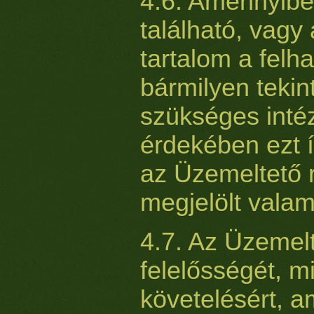
4.6. Amennyib
található, vagy 
tartalom a felha
bármilyen tekin
szükséges inté
érdekében ezt í
az Üzemeltető 
megjelölt valam
4.7. Az Üzemelt
felelősségét, m
követelésért, 